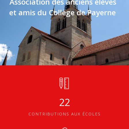
A
s
s
o
c
i
a
t
i
o
n
d
e
s
a
n
c
i
e
n
s
é
l
è
v
e
s
e
t
a
m
i
s
d
u
C
o
l
l
è
g
e
d
e
P
a
y
e
r
n
e
22
CONTRIBUTIONS AUX ÉCOLES